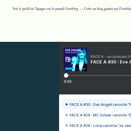
Voir le profil de
Tapages
sur le portail Overblog
Créer un blog gratuit sur Overblo
FACE A - un podcast 
FACE A #30 : Eve A
0:00
FACE A #30 : Eve Angeli raconte "A
FACE A #29 : MC Solaar raconte "
FACE A #28 : Lorie raconte "Je vais