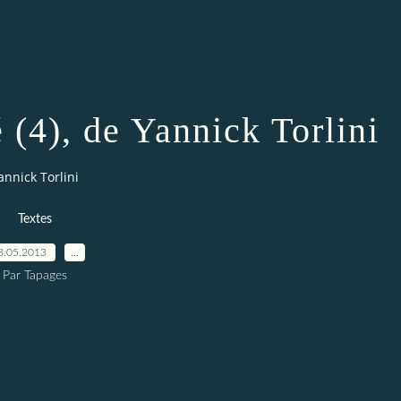
(4), de Yannick Torlini
nnick Torlini
Textes
8.05.2013
…
Par Tapages