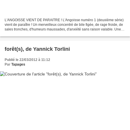
L'ANGOISSE VIENT DE PARAITRE ! L'Angoisse numéro 1 (deuxième série)
vient de paraître ! Un merveilleux concentré de bile figée, de rage froide, de
sales tronches, d'humeurs maussades, d'anxiété sans raison valable. Une
joyeuse ration de crasse, de sueur...
forêt(s), de Yannick Torlini
Publié le 22/03/2012 à 11:12
Par
Tapages