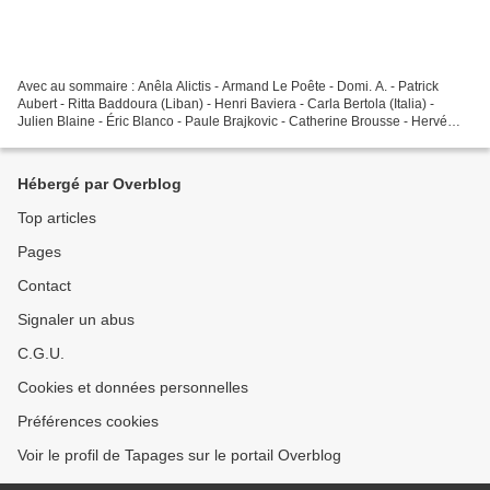
Avec au sommaire : Anêla Alictis - Armand Le Poête - Domi. A. - Patrick
Aubert - Ritta Baddoura (Liban) - Henri Baviera - Carla Bertola (Italia) -
Julien Blaine - Éric Blanco - Paule Brajkovic - Catherine Brousse - Hervé
Brunaux - Flore Caillat-Grenier...
Hébergé par Overblog
Top articles
Pages
Contact
Signaler un abus
C.G.U.
Cookies et données personnelles
Préférences cookies
Voir le profil de Tapages sur le portail Overblog