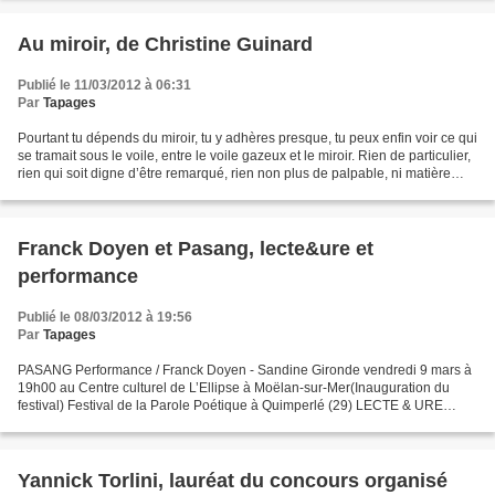
Au miroir, de Christine Guinard
Publié le 11/03/2012 à 06:31
Par
Tapages
Pourtant tu dépends du miroir, tu y adhères presque, tu peux enfin voir ce qui
se tramait sous le voile, entre le voile gazeux et le miroir. Rien de particulier,
rien qui soit digne d’être remarqué, rien non plus de palpable, ni matière
parasite ou intermédiaire,...
Franck Doyen et Pasang, lecte&ure et
performance
Publié le 08/03/2012 à 19:56
Par
Tapages
PASANG Performance / Franck Doyen - Sandine Gironde vendredi 9 mars à
19h00 au Centre culturel de L’Ellipse à Moëlan-sur-Mer(Inauguration du
festival) Festival de la Parole Poétique à Quimperlé (29) LECTE & URE
lecture performée // Franck Doyen suivie...
Yannick Torlini, lauréat du concours organisé