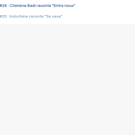
#26 : Chimène Badi raconte "Entre nous"
#25 : Indochine raconte "3e sexe"
#24 : Zaho raconte "C'est chelou"
#23 : Patrick Bruel raconte "Au café des délices"
#22 : Kyo raconte "Le chemin"
#21 : Nolwenn Leroy raconte "Cassé"
#20 : Patrick Hernandez raconte "Born to be alive"
#19 : Lorie raconte "Près de moi"
#18 : Michael Jones raconte "A nos actes manqués" (avec Jean-Jacque
#17 : Khaled raconte "Aïcha"
#16 : Corneille raconte "Parce qu'on vient de loin"
#15 : Indochine raconte "L'aventurier"