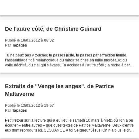
De l'autre côté, de Christine Guinard
Publié le 18/03/2012 à 06:32
Par
Tapages
Tu ne peux pas y toucher, tu passes juste, tu passes par effraction timide,
l’assemblage figé mélancolique du miroir se brise en mille morceaux, du
voile déchiré, du ciel qui s’évase. Tu accèdes à l’autre côté ; la roche à perte
de vue, la roche rouge...
Extraits de "Venge les anges", de Patrice
Maltaverne
Publié le 13/03/2012 à 19:57
Par
Tapages
Petit retour sur la lecture qui a eu lieu le samedi 10 mars à Metz, où l'on a pu
écouter – entre autres – quelques textes de Patrice Maltaverne. Deux d'entre
eux sont reproduits ici. CLOUANGE A toi Seigneur Jésus. On n’a plus le droit
de t’adresser aujourd’hui...