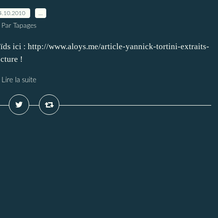
4.10.2010
…
Par Tapages
ds ici : http://www.aloys.me/article-yannick-tortini-extraits-
cture !
Lire la suite