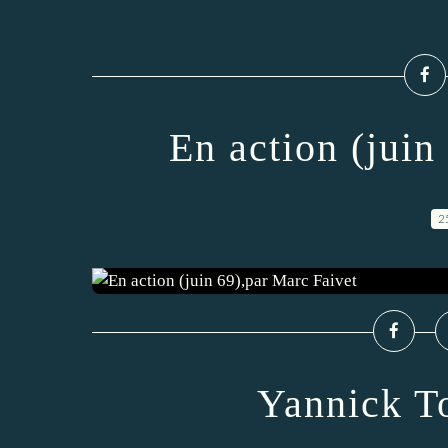
En action (juin
2
Yannick To