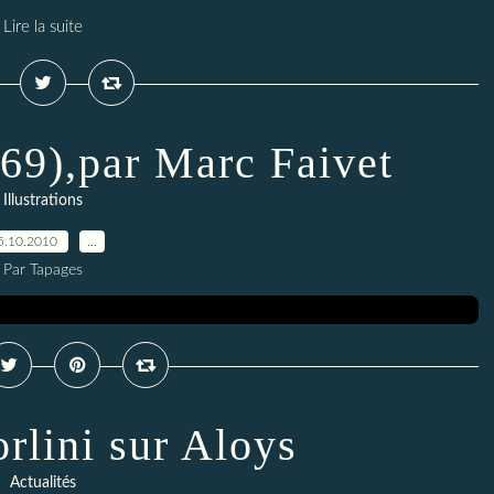
Lire la suite
 69),par Marc Faivet
Illustrations
5.10.2010
…
Par Tapages
rlini sur Aloys
Actualités