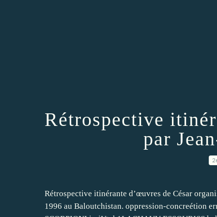
Rétrospective itiné
par Jea
2
Rétrospective itinérante d’œuvres de César organi
1996 au Baloutchistan. oppression-concreétion 