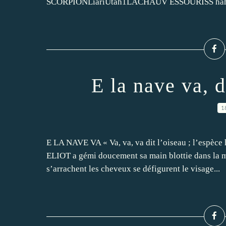
SCORPIONLiariUtah1LACHAUV ESSOURISS hahGh
E la nave va, 
1
E LA NAVE VA « Va, va, va dit l’oiseau ; l’espèce
ELIOT a gémi doucement sa main blottie dans la m
s’arrachent les cheveux se défigurent le visage...